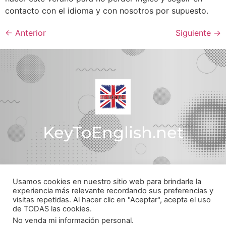
contacto con el idioma y con nosotros por supuesto.
←
Anterior
Siguiente
→
KeyToEnglish.net
Usamos cookies en nuestro sitio web para brindarle la
Política de Privacidad
experiencia más relevante recordando sus preferencias y
visitas repetidas. Al hacer clic en "Aceptar", acepta el uso
© Todos los derechos reservados
de TODAS las cookies.
Web realizada por
pachecojam.com
No venda mi información personal
.