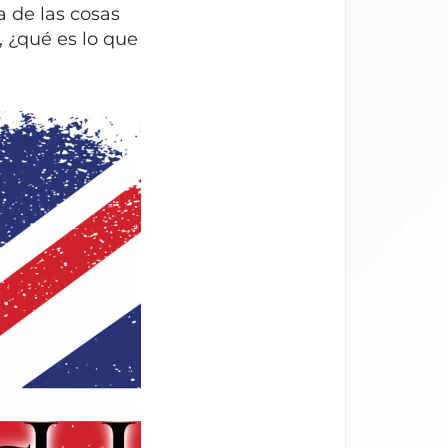
a de las cosas
de
, ¿qué es lo que
flecha
arriba/abajo
para
aumentar
o
disminuir
el
volumen.