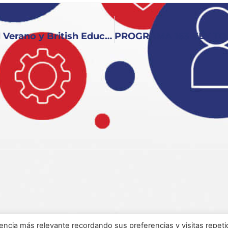
PROGRAMA 161 KEY TO ENGLISH: El Verano y British Education
encia más relevante recordando sus preferencias y visitas repeti