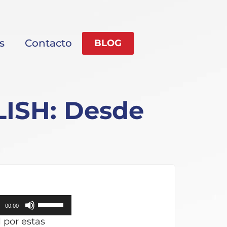
s
Contacto
BLOG
ISH: Desde
Utiliza
00:00
las
 por estas
teclas