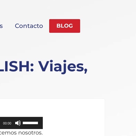
s
Contacto
BLOG
SH: Viajes,
Utiliza
00:00
las
acemos nosotros.
teclas