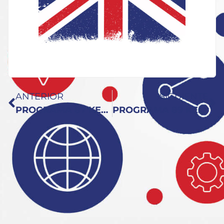
ANTERIOR
SIGUIENTE
PROGRAMA 87 KEY TO ENGLISH: Hoy las JPOD21
PROGRAMA 89 KEY TO ENGLISH: Ensalada con Lucy y Charlie Baxter