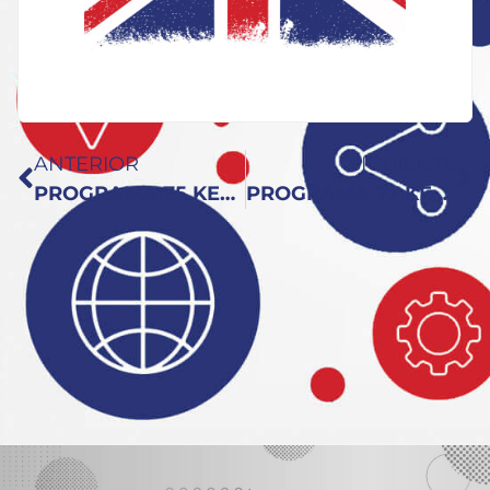
ANTERIOR
SIGUIENTE
PROGRAMA 75 KEY TO ENGLISH: En Estocolmo Hablan Inglés que Nos lo Cuenta @Javtweet
PROGRAMA 77 KEY TO ENGLISH: El Programa del No