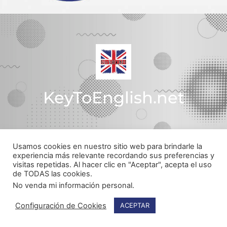
KeyToEnglish.net
Usamos cookies en nuestro sitio web para brindarle la
Política de Privacidad
experiencia más relevante recordando sus preferencias y
visitas repetidas. Al hacer clic en "Aceptar", acepta el uso
© Todos los derechos reservados
de TODAS las cookies.
Web realizada por
pachecojam.com
No venda mi información personal
.
Configuración de Cookies
ACEPTAR