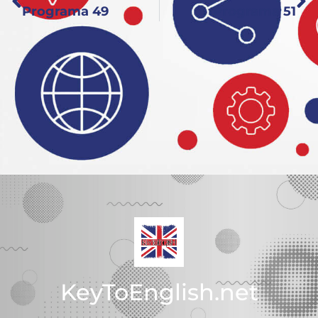
Programa 49
Programa 51
KeyToEnglish.net