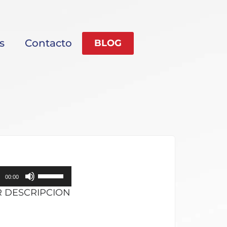
s
Contacto
BLOG
Utiliza
00:00
las
R DESCRIPCION
teclas
de
flecha