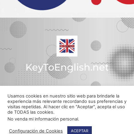
KeyToEnglish.net
Usamos cookies en nuestro sitio web para brindarle la
Política de Privacidad
experiencia más relevante recordando sus preferencias y
visitas repetidas. Al hacer clic en "Aceptar", acepta el uso
© Todos los derechos reservados
de TODAS las cookies.
Web realizada por
pachecojam.com
No venda mi información personal
.
Configuración de Cookies
ACEPTAR