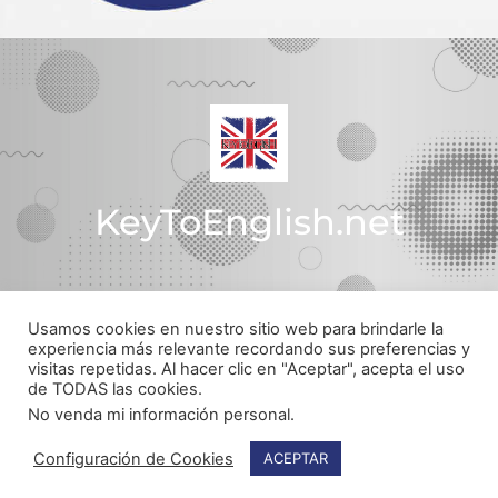
KeyToEnglish.net
Usamos cookies en nuestro sitio web para brindarle la
Política de Privacidad
experiencia más relevante recordando sus preferencias y
visitas repetidas. Al hacer clic en "Aceptar", acepta el uso
© Todos los derechos reservados
de TODAS las cookies.
Web realizada por
pachecojam.com
No venda mi información personal
.
Configuración de Cookies
ACEPTAR