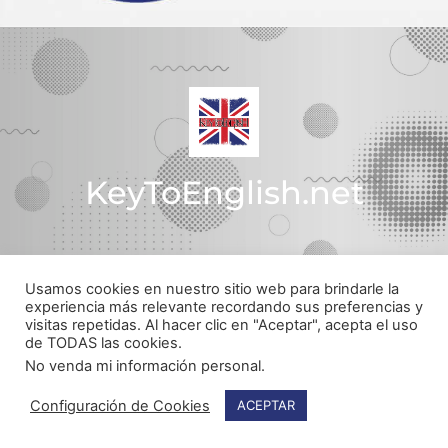
KeyToEnglish.net
Usamos cookies en nuestro sitio web para brindarle la
Política de Privacidad
experiencia más relevante recordando sus preferencias y
visitas repetidas. Al hacer clic en "Aceptar", acepta el uso
© Todos los derechos reservados
de TODAS las cookies.
Web realizada por
pachecojam.com
No venda mi información personal
.
Configuración de Cookies
ACEPTAR